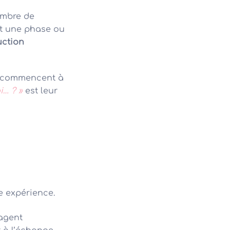
ombre de
nt une phase ou
uction
ls commencent à
i… ? »
est leur
e expérience.
agent