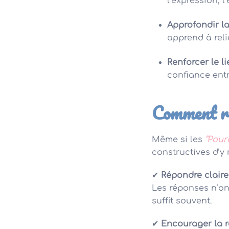
l’expression, l
Approfondir l
apprend à relie
Renforcer le li
confiance entre
Comment ré
Même si les
“Pour
constructives d’y 
✔
Répondre clair
Les réponses n’on
suffit souvent.
✔
Encourager la r