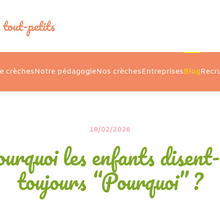
 tout-petits
e crèches
Notre pédagogie
Nos crèches
Entreprises
Blog
Recr
18/02/2026
urquoi les enfants disent-
toujours “Pourquoi” ?