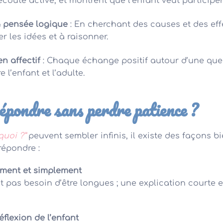
’écoute active, et montrent que l’enfant veut participe
a pensée logique
: En cherchant des causes et des effe
r les idées et à raisonner.
en affectif
: Chaque échange positif autour d’une ques
 l’enfant et l’adulte.
pondre sans perdre patience ?
quoi ?”
peuvent sembler infinis, il existe des façons bi
répondre :
ement et simplement
t pas besoin d’être longues ; une explication courte e
éflexion de l’enfant