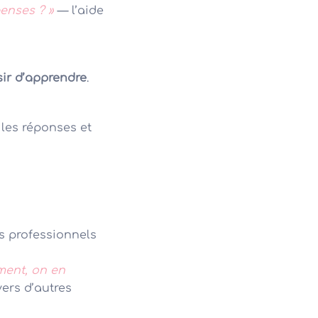
penses ? »
— l’aide
sir d’apprendre
.
 les réponses et
s professionnels
ment, on en
vers d’autres