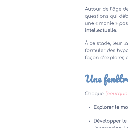
Autour de l’âge d
questions qui dé
une « manie » pas
intellectuelle
.
À ce stade, leur 
formuler des hypo
façon d’explorer, 
Une fenêtre
Chaque
“pourquoi
Explorer le m
Développer le